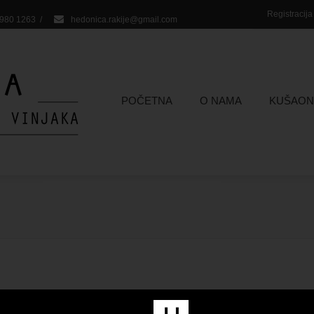
Registracij
 980 1263
/
hedonica.rakije@gmail.com
POČETNA
O NAMA
KUŠAON