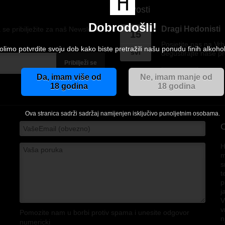
Novosti
Dobrodošli!
Dragi Hedonisti
 se pribilježite za naš Newsletter
15
Posjetite nas na Vr
limo potvrdite svoju dob kako biste pretražili našu ponudu finih alkohol
svi
degustirajte naše p
Pribilježi se
Read More
Da, imam više od
Ne, imam manje od
18 godina
18 godina
Ova stranica sadrži sadržaj namijenjen isključivo punoljetnim osobama.
H
m
s
t
p
j
V
v
Pomozite nam u borbi protiv spama i unesite odgovor
n
numericki