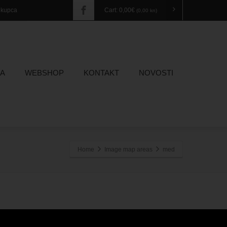
a kupca
Cart:
0,00
€
(0,00 kn)
A
WEBSHOP
KONTAKT
NOVOSTI
Home
Image map areas
med