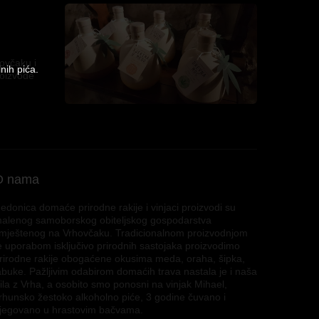
hovčaku i
nih pića.
roizvode
O nama
edonica domaće prirodne rakije i vinjaci proizvodi su
alenog samoborskog obiteljskog gospodarstva
mještenog na Vrhovčaku. Tradicionalnom proizvodnjom
e uporabom isključivo prirodnih sastojaka proizvodimo
rirodne rakije obogaćene okusima meda, oraha, šipka,
abuke. Pažljivim odabirom domaćih trava nastala je i naša
ila z Vrha, a osobito smo ponosni na vinjak Mihael,
rhunsko žestoko alkoholno piće, 3 godine čuvano i
jegovano u hrastovim bačvama.