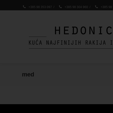
+385 98 353 097
/
+385 98 304 960
/
+385 98
med