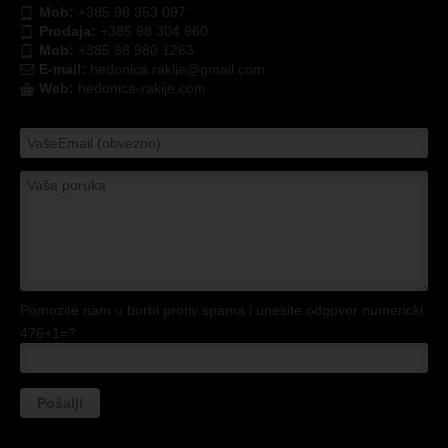
Mob:
+385 98 353 097
Prodaja:
+385 98 304 960
Mob:
+385 98 980 1263
E-mail:
hedonica.rakije@gmail.com
Web:
hedonica-rakije.com
Pomozite nam u borbi protiv spama i unesite odgovor numericki
476+1=?