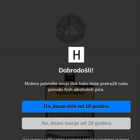
Dobrodošli!
Molimo potvrdite svoju dob kako biste pretražili našu
ponudu finih alkoholnih pića.
Da, imam više od 18 godina
Ne, imam manje od 18 godina
Ova stranica sadrži sadržaj namijenjen isključivo punoljetnim osobama.