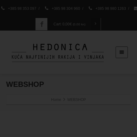
+385 98 353 097
/
+385 98 304 960
/
+385 98 980 1263
/
Cart:
0,00
€
(0,00 kn)
WEBSHOP
Home
WEBSHOP