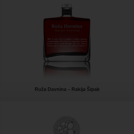
Ruža Davnina – Rakija Šipak