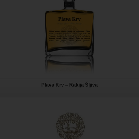
Plava Krv – Rakija Šljiva