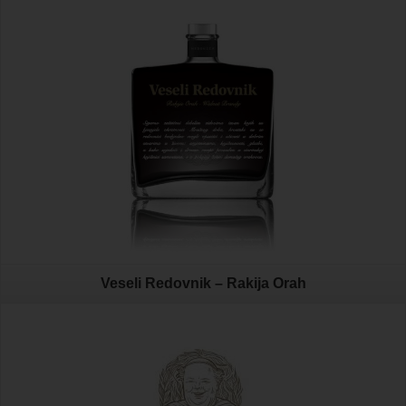
Veseli Redovnik – Rakija Orah