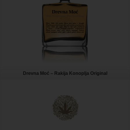
Drevna Moć – Rakija Konoplja Original