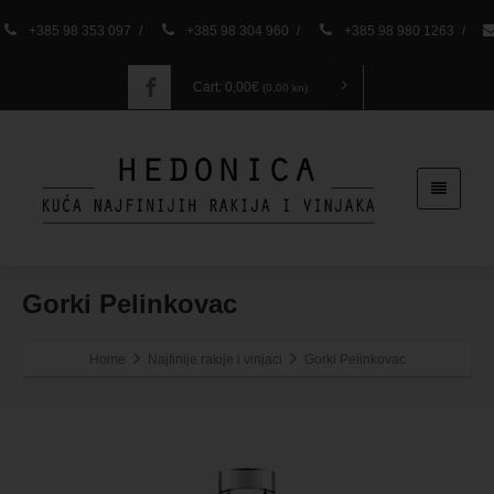
+385 98 353 097
/
+385 98 304 960
/
+385 98 980 1263
/
Cart:
0,00
€
(0,00 kn)
Gorki Pelinkovac
Home
Najfinije rakije i vinjaci
Gorki Pelinkovac