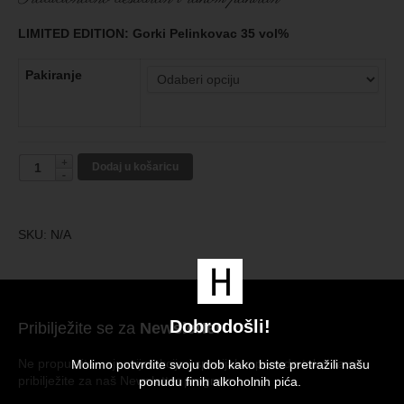
LIMITED EDITION: Gorki Pelinkovac 35 vol%
Pakiranje
Dodaj u košaricu
SKU:
N/A
Dobrodošli!
Pribilježite se za
Newsletter
Ne propustite najnovije akcije i specijalne ponude tako da se
Molimo potvrdite svoju dob kako biste pretražili našu
pribilježite za naš Newsletter program.
ponudu finih alkoholnih pića.