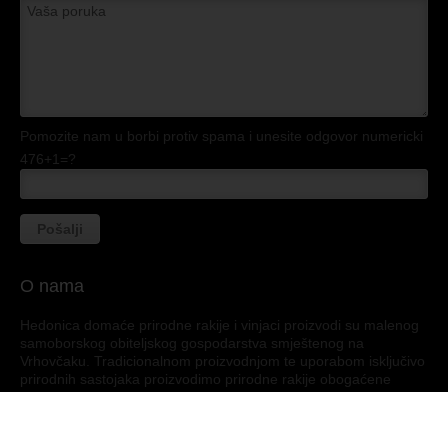
Pomozite nam u borbi protiv spama i unesite odgovor numericki
476+1=?
O nama
Hedonica domaće prirodne rakije i vinjaci proizvodi su malenog
samoborskog obiteljskog gospodarstva smještenog na
Vrhovčaku. Tradicionalnom proizvodnjom te uporabom isključivo
prirodnih sastojaka proizvodimo prirodne rakije obogaćene
okusima meda, oraha, šipka, jabuke. Pažljivim odabirom
domaćih trava nastala je i naša Vila z Vrha, a osobito smo
ponosni na vinjak Mihael, vrhunsko žestoko alkoholno piće, 3