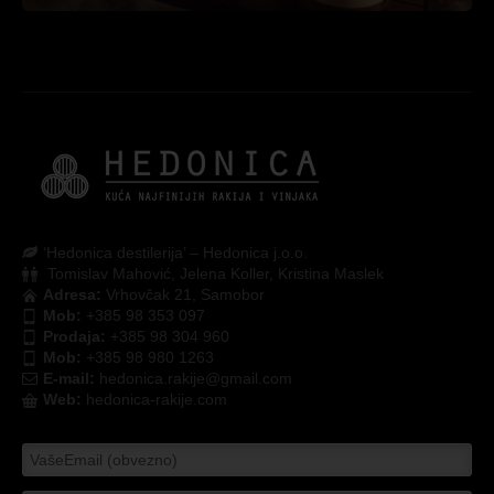
‘Hedonica destilerija’ – Hedonica j.o.o.
Tomislav Mahović, Jelena Koller, Kristina Maslek
Adresa:
Vrhovčak 21, Samobor
Mob:
+385 98 353 097
Prodaja:
+385 98 304 960
Mob:
+385 98 980 1263
E-mail:
hedonica.rakije@gmail.com
Web:
hedonica-rakije.com