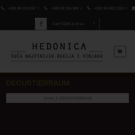
+385 98 353 097
/
+385 98 304 960
/
+385 98 980 1263
/
Cart:
0,00
€
(0,00 kn)
DEGUSTIERRAUM
Home
DEGUSTIERRAUM