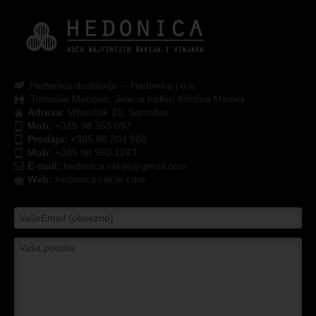
‚Hedonica destilerija‘ – Hedonica j.o.o.
Tomislav Mahović, Jelena Koller, Kristina Maslek
Adresa:
Vrhovčak 21, Samobor
Mob:
+385 98 353 097
Prodaja:
+385 98 304 960
Mob:
+385 98 980 1263
E-mail:
hedonica.rakije@gmail.com
Web:
hedonica-rakije.com