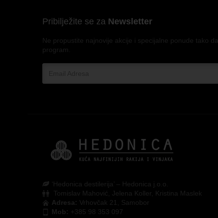
Pribilježite se za
Newsletter
Ne propustite najnovije akcije i specijalne ponude tako da
program.
‘Hedonica destilerija’ – Hedonica j.o.o.
Tomislav Mahović, Jelena Koller, Kristina Maslek
Adresa:
Vrhovčak 21, Samobor
Mob:
+385 98 353 097