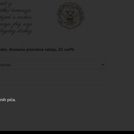
edi iz
ske) tumaraju
vjedi u carstvu
ovanja zbog svoje
bogatog ilirskog
der, domaća prirodna rakija, 21 vol%
nih pića.