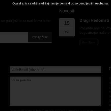
Ova stranica sadrži sadržaj namijenjen isključivo punoljetnim osobama.
Novosti
Dragi Hedonisti
 se pribilježite za naš Newsletter
15
Posjetite nas na Vr
svi
degustirajte naše p
Pribilježi se
Read More
H
m
s
t
p
j
V
v