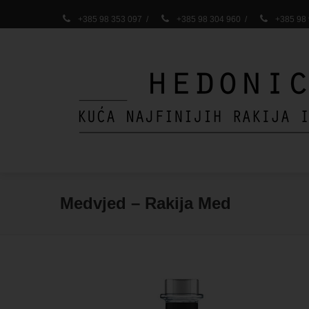
+385 98 353 097
/
+385 98 304 960
/
+385 98
Medvjed – Rakija Med