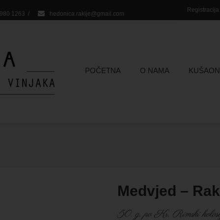
Registracij
 980 1263
/
hedonica.rakije@gmail.com
POČETNA
O NAMA
KUŠAON
Medvjed – Rak
50. g. po Kr. Rimski kolose