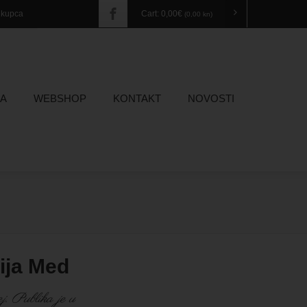
a kupca
Cart:
0,00
€
(0,00 kn)
A
WEBSHOP
KONTAKT
NOVOSTI
ija Med
j. Publika je u