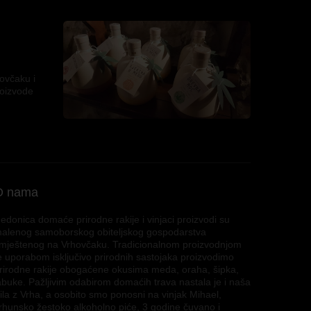
hovčaku i
roizvode
O nama
edonica domaće prirodne rakije i vinjaci proizvodi su
alenog samoborskog obiteljskog gospodarstva
mještenog na Vrhovčaku. Tradicionalnom proizvodnjom
e uporabom isključivo prirodnih sastojaka proizvodimo
rirodne rakije obogaćene okusima meda, oraha, šipka,
abuke. Pažljivim odabirom domaćih trava nastala je i naša
ila z Vrha, a osobito smo ponosni na vinjak Mihael,
rhunsko žestoko alkoholno piće, 3 godine čuvano i